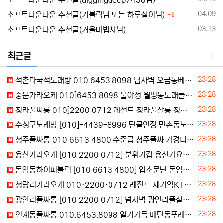
소프트다운타운 추천글(diggingdeep7438님)
댓글
등록일
04.09
소프트다운타운 추천글(키블럭님 또는 하루살이님)
1
등록일
03.13
소프트다운타운 추천글(거울마법사님)
최근글
등록일
23:28
석촌다국적노래방 010 6453 8098 넘사벽 오금동베트남노래방 석촌러시아노래방
등록일
23:28
중문가라오케 010]6453 8098 불야성 월평동노래클럽 강정동노래방 도순동노래빵 주대확인
등록일
23:28
청라풀싸롱 010]2200 0712 레전드 청라풀살롱 청라풀쌀롱 전화주세요
등록일
23:28
수성구노래방 [010]-4439-8996 단골인정 만촌동노래클럽 수성구노래궁
등록일
23:28
청주풀싸롱 010 6613 4800 수준급 청주풀싸 가경터미널북창동식
등록일
23:28
용산가라오케 [010 2200 0712] 분위기갑 용산가요장 용산노래빵 문의
등록일
23:28
돈암동하이퍼블릭 [010 6613 4800] 입소문난 돈암동퍼블릭 성신여대입구역하이퍼블릭 삼선동하퍼 주대예약
등록일
23:28
청량리가라오케 010·2200·0712 레전드 제기역KTV 청량리단란주점
등록일
23:28
광안리풀싸롱 [010 2200 0712] 넘사벽 광안리풀살롱 광안리푸래방 실장문의
등록일
23:28
인계동풀싸롱 010.6453.8098 열기가득 매탄동푸래방 영통동구미식 고등동풀 주대문의