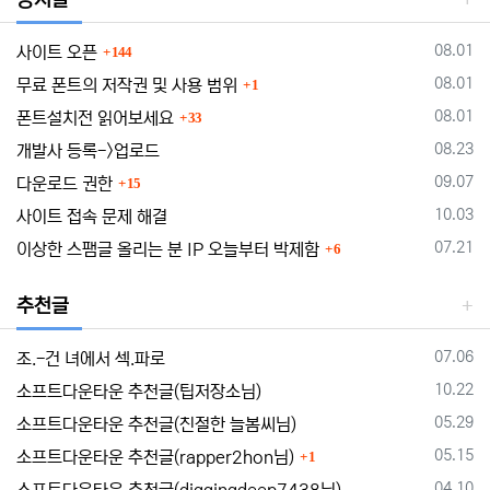
댓글
등록일
08.01
사이트 오픈
144
댓글
등록일
08.01
무료 폰트의 저작권 및 사용 범위
1
댓글
등록일
08.01
폰트설치전 읽어보세요
33
등록일
08.23
개발사 등록->업로드
댓글
등록일
09.07
다운로드 권한
15
등록일
10.03
사이트 접속 문제 해결
댓글
등록일
07.21
이상한 스팸글 올리는 분 IP 오늘부터 박제함
6
추천글
등록일
07.06
조.-건 녀에서 섹.파로
등록일
10.22
소프트다운타운 추천글(팁저장소님)
등록일
05.29
소프트다운타운 추천글(친절한 늘봄씨님)
댓글
등록일
05.15
소프트다운타운 추천글(rapper2hon님)
1
등록일
04.10