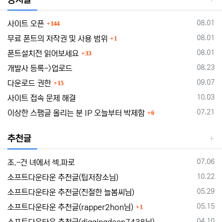
댓글
등록일
08.01
사이트 오픈
144
댓글
등록일
08.01
무료 폰트의 저작권 및 사용 범위
1
댓글
등록일
08.01
폰트설치전 읽어보세요
33
등록일
08.23
개발사 등록->업로드
댓글
등록일
09.07
다운로드 권한
15
등록일
10.03
사이트 접속 문제 해결
댓글
등록일
07.21
이상한 스팸글 올리는 분 IP 오늘부터 박제함
6
추천글
등록일
07.06
조.-건 녀에서 섹.파로
등록일
10.22
소프트다운타운 추천글(팁저장소님)
등록일
05.29
소프트다운타운 추천글(친절한 늘봄씨님)
댓글
등록일
05.15
소프트다운타운 추천글(rapper2hon님)
1
등록일
04.10