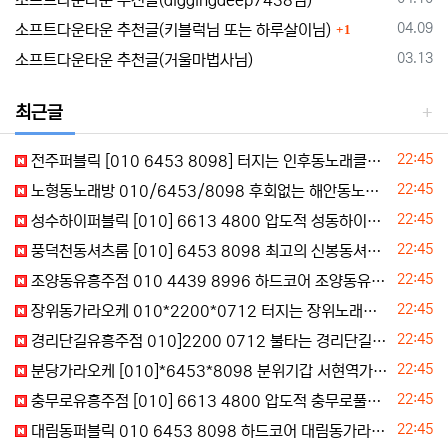
소프트다운타운 추천글(diggingdeep7438님)
댓글
등록일
04.09
소프트다운타운 추천글(키블럭님 또는 하루살이님)
1
등록일
03.13
소프트다운타운 추천글(거울마법사님)
최근글
등록일
22:45
전주퍼블릭 [010 6453 8098] 터지는 인후동노래클럽 서신동노래장 삼천동텐프로 세트문의
등록일
22:45
노형동노래방 010/6453/8098 후회없는 해안동노래방 이호동노래광장 예약문의
등록일
22:45
성수하이퍼블릭 [010] 6613 4800 압도적 성동하이퍼블릭 하왕십리동하이퍼블릭 예약문의
등록일
22:45
풍덕천동셔츠룸 [010] 6453 8098 최고의 신봉동셔츠 마북동레깅스룸 상현동기모노룸 코스상담
등록일
22:45
조양동유흥주점 010 4439 8996 하드코어 조양동유흥업소 조양동퍼블릭 조양동기모노룸 세트문의
등록일
22:45
장위동가라오케 010*2200*0712 터지는 장위노래주점 장위동단란주점
등록일
22:45
경리단길유흥주점 010]2200 0712 불타는 경리단길유흥업소 보광동유흥주점 후암동기모노룸 지금상담
등록일
22:45
분당가라오케 [010]*6453*8098 분위기갑 서현역가라오케 구미동퍼블릭 카톡문의
등록일
22:45
충무로유흥주점 [010] 6613 4800 압도적 충무로풀살롱 충무로기모노룸 주대이벤트
등록일
22:45
대림동퍼블릭 010 6453 8098 하드코어 대림동가라오케 대림동노래빠 대림동노래클럽 바로문의